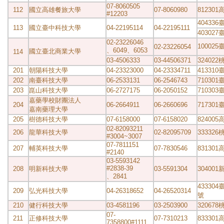
07-8060505
112
國立高雄餐旅大學
07-8060980
81230
#12203
40433
113
國立臺中科技大學
04-22195114
04-22195111
40302
02-23226046
10002
02-23226054
、6049、6053
國立臺北商業大學
114
03-4506333
03-44506371
32402
201
朝陽科技大學
04-23323000
04-23334711
41331
202
南臺科技大學
06-2533131
06-2546743
71030
203
崑山科技大學
06-2727175
06-2050152
71030
嘉藥學校財團法人
204
06-2664911
06-2660696
71730
嘉南藥理大學
205
樹德科技大學
07-6158000
07-6158020
82400
02-82093211
206
龍華科技大學
02-82095709
33332
#3004~3007
07-7811151
207
輔英科技大學
07-7830546
83130
#2140
03-5593142
#2838-39
208
明新科技大學
03-5591304
30400
、2841
43330
209
弘光科技大學
04-26318652
04-26520314
號
210
健行科技大學
03-4581196
03-2503900
32067
07-
211
正修科技大學
07-7310213
83330
7358800#1111