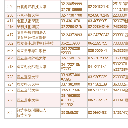
02-28059999
25131
249
台北海洋科技大學
02-28102170
02-28109999
11107
250
亞東科技大學
02-77387708
02-89670149
22030
411
南亞技術學院
03-4361070
03-4658965
32067
415
黎明技術學院
02-22964275
02-22964276
24308
德育學校財團法人
417
02-24372093
02-24376243
20330
德育護理健康學院
502
國立臺南護理專科學校
06-2110900
06-2295755
70000
089-226389
503
國立臺東專科學校
089-232871
95030
#2000
704
國立臺灣師範大學
02-77491187
02-23635695
10630
50020
04-7232105
713
國立彰化師範大學
04-7211154
#5635
50020
03-9357400
723
國立宜蘭大學
03-9365239
2600
#7095
724
國立聯合大學
037-381000
037-381139
3600
732
國立金門大學
082-312346
082-313313
89200
08-7663800
738
國立屏東大學
#11301、
08-7229527
90039
#11302
慈濟學校財團法人
822
03-8565301
03-8562490
97037
慈濟大學