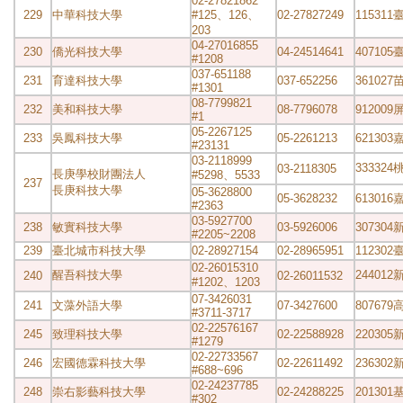
02-27821862
229
中華科技大學
#125、126、
02-27827249
11531
203
04-27016855
230
僑光科技大學
04-24514641
40710
#1208
037-651188
231
育達科技大學
037-652256
36102
#1301
08-7799821
232
美和科技大學
08-7796078
9120
#1
05-2267125
233
吳鳳科技大學
05-2261213
62130
#23131
03-2118999
33332
03-2118305
長庚學校財團法人
#5298、5533
237
長庚科技大學
05-3628800
05-3628232
6130
#2363
03-5927700
238
敏實科技大學
03-5926006
30730
#2205~2208
239
臺北城市科技大學
02-28927154
02-28965951
11230
02-26015310
醒吾科技大學
24401
240
02-26011532
#1202、1203
07-3426031
241
文藻外語大學
07-3427600
80767
#3711-3717
02-22576167
245
致理科技大學
02-22588928
22030
#1279
02-22733567
246
宏國德霖科技大學
02-22611492
23630
#688~696
02-24237785
248
崇右影藝科技大學
02-24288225
20130
#302