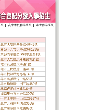
系統
|
高中學校作業系統
|
考生作業系統
5臺北市大安區基隆路4段43號
1雲林縣斗六市大學路3段123號
01屏東縣內埔鄉老埤村學府路1號
4臺北市大安區忠孝東路3段1號
5高雄市燕巢區大學路1號
8高雄市三民區建工路415號
3高雄市楠梓區海專路142號
4高雄市燕巢區深中路58號
1高雄市旗津區中洲三路482號
1雲林縣虎尾鎮文化路64號
1澎湖縣馬公市六合路300號
0臺中市太平區中山路二段57號
3臺北市北投區明德路365號
6臺北市萬華區內江街89號