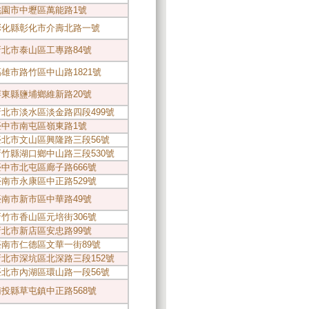
6桃園市中壢區萬能路1號
20彰化縣彰化市介壽北路一號
9新北市泰山區工專路84號
3高雄市路竹區中山路1821號
1屏東縣鹽埔鄉維新路20號
9新北市淡水區淡金路四段499號
4臺中市南屯區嶺東路1號
7臺北市文山區興隆路三段56號
8新竹縣湖口鄉中山路三段530號
3臺中市北屯區廊子路666號
2臺南市永康區中正路529號
4臺南市新市區中華路49號
2新竹市香山區元培街306號
5新北市新店區安忠路99號
2臺南市仁德區文華一街89號
4新北市深坑區北深路三段152號
1臺北市內湖區環山路一段56號
0南投縣草屯鎮中正路568號