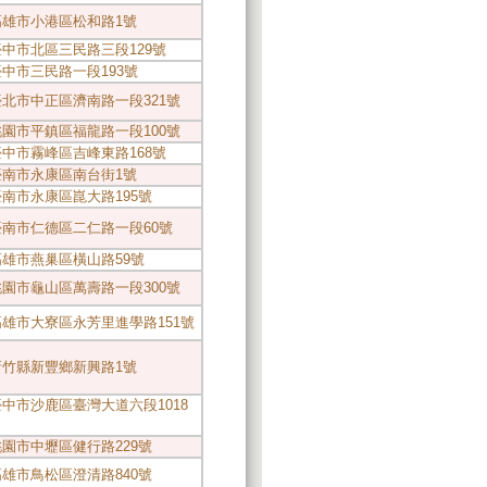
1高雄市小港區松和路1號
6臺中市北區三民路三段129號
7臺中市三民路一段193號
5臺北市中正區濟南路一段321號
2桃園市平鎮區福龍路一段100號
0臺中市霧峰區吉峰東路168號
1臺南市永康區南台街1號
3臺南市永康區崑大路195號
1臺南市仁德區二仁路一段60號
5高雄市燕巢區橫山路59號
6桃園市龜山區萬壽路一段300號
1高雄市大寮區永芳里進學路151號
1新竹縣新豐鄉新興路1號
4臺中市沙鹿區臺灣大道六段1018
8桃園市中壢區健行路229號
1高雄市鳥松區澄清路840號