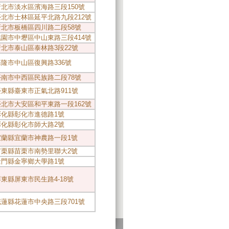
0新北市淡水區濱海路三段150號
8臺北市士林區延平北路九段212號
3新北市板橋區四川路二段58號
8桃園市中壢區中山東路三段414號
3新北市泰山區泰林路3段22號
1基隆市中山區復興路336號
7臺南市中西區民族路二段78號
3臺東縣臺東市正氣北路911號
8臺北市大安區和平東路一段162號
7彰化縣彰化市進德路1號
8彰化縣彰化市師大路2號
07宜蘭縣宜蘭市神農路一段1號
02苗栗縣苗栗市南勢里聯大2號
9金門縣金寧鄉大學路1號
1屏東縣屏東市民生路4-18號
4花蓮縣花蓮市中央路三段701號