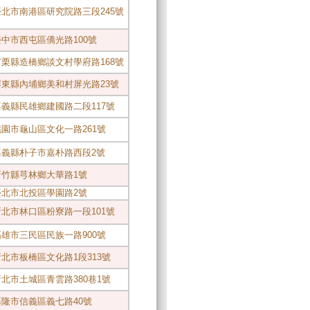
1臺北市南港區研究院路三段245號
5臺中市西屯區僑光路100號
7苗栗縣造橋鄉談文村學府路168號
09屏東縣內埔鄉美和村屏光路23號
3嘉義縣民雄鄉建國路二段117號
4桃園市龜山區文化一路261號
16嘉義縣朴子市嘉朴路西段2號
4新竹縣芎林鄉大華路1號
2臺北市北投區學園路2號
2新北市林口區粉寮路一段101號
9高雄市三民區民族一路900號
5新北市板橋區文化路1段313號
2新北市土城區青雲路380巷1號
1基隆市信義區義七路40號