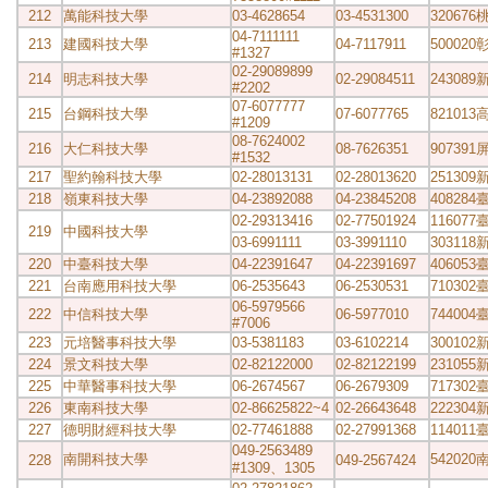
212
萬能科技大學
03-4628654
03-4531300
32067
04-7111111
213
建國科技大學
04-7117911
5000
#1327
02-29089899
214
明志科技大學
02-29084511
24308
#2202
07-6077777
215
台鋼科技大學
07-6077765
82101
#1209
08-7624002
216
大仁科技大學
08-7626351
90739
#1532
217
聖約翰科技大學
02-28013131
02-28013620
25130
218
嶺東科技大學
04-23892088
04-23845208
40828
02-29313416
02-77501924
11607
219
中國科技大學
03-6991111
03-3991110
30311
220
中臺科技大學
04-22391647
04-22391697
40605
221
台南應用科技大學
06-2535643
06-2530531
71030
06-5979566
222
中信科技大學
06-5977010
74400
#7006
223
元培醫事科技大學
03-5381183
03-6102214
30010
224
景文科技大學
02-82122000
02-82122199
23105
225
中華醫事科技大學
06-2674567
06-2679309
71730
226
東南科技大學
02-86625822~4
02-26643648
22230
227
德明財經科技大學
02-77461888
02-27991368
11401
049-2563489
南開科技大學
54202
228
049-2567424
#1309、1305