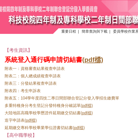
重要日程
|
簡章查詢與下載
|
委員學校作業
【考生資訊】
系統登入通行碼申請切結書
(pdf檔)
附表一：資格審查結果複查申請表
附表二：個人總成績複查申請表
附表三：分發結果複查申請表
附表四：考生申訴表
附表五：104學年度四技二專日間部聯合登記分發入學招生繳費單
多重特種身分考生登記分發特種身分確認單
(pdf檔)
大陸地區高職學校學歷證件延期繳交切結書(
pdf檔
)
造字申請表
(pdf檔)
延期繳交專科學校畢業學位證書切結書(
pdf檔
)
【高中職學校】