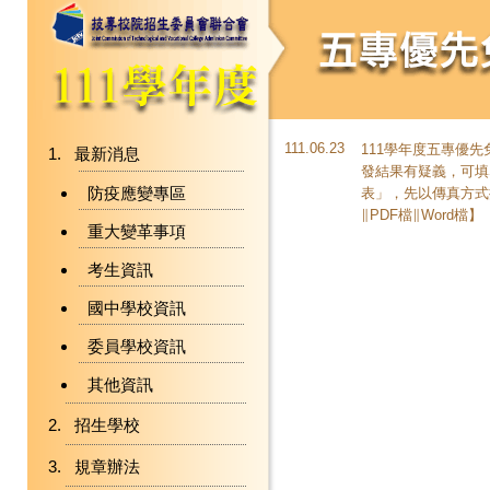
111.06.23
111學年度五專優
最新消息
發結果有疑義，可填
防疫應變專區
表」，先以傳真方式
∥
PDF檔
∥
Word檔
】
重大變革事項
考生資訊
國中學校資訊
委員學校資訊
其他資訊
招生學校
規章辦法