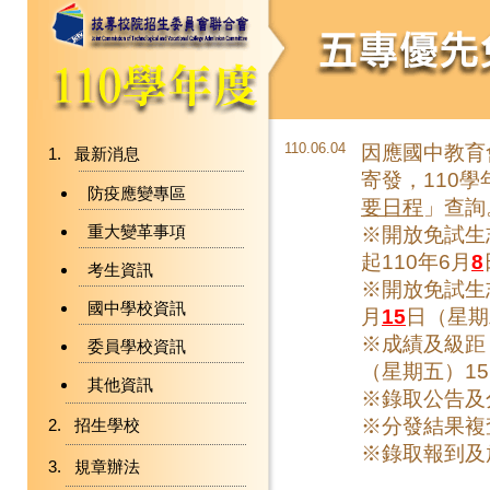
110.06.04
因應國中教育
最新消息
寄發，110
防疫應變專區
要日程
」查詢
重大變革事項
※開放免試生志
起110年6月
8
考生資訊
※開放免試生
國中學校資訊
月
15
日（星期二
※成績及級距
委員學校資訊
（星期五）15
其他資訊
※錄取公告及
※分發結果複查
招生學校
※錄取報到及
規章辦法