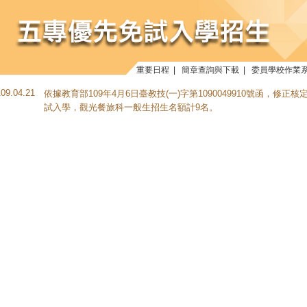
重要日程
|
簡章查詢與下載
|
委員學校作業
109.04.21
依據教育部109年4月6日臺教技(一)字第1090049910號函，修
試入學，觀光餐旅科一般生招生名額計9名。