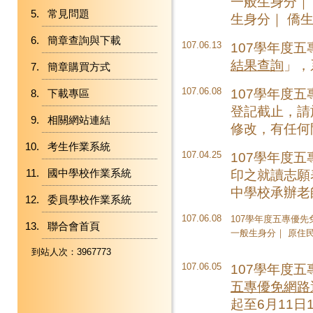
一般生身分
常見問題
生身分
｜
僑
簡章查詢與下載
107.06.13
107學年度
結果查詢
」，
簡章購買方式
107.06.08
107學年度五
下載專區
登記截止，請
相關網站連結
修改，有任何問
考生作業系統
107.04.25
107學年度
國中學校作業系統
印之就讀志願
中學校承辦老
委員學校作業系統
107.06.08
107學年度五專優
聯合會首頁
一般生身分
｜
原住
到站人次：3967773
107.06.05
107學年度
五專優免網路
起至6月11日1