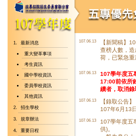
107.06.13
【新聞稿】1
最新消息
查榜人數，造
重大變革事項
荷，已緊急重
考生資訊
107.06.13
107學年度五
國中學校資訊
17:00前
委員學校資訊
續者，取消錄
其他資訊
107.06.13
【錄取公告】
招生學校
107年6月13
規章辦法
107.06.13
107學年度
供)。
重要日程