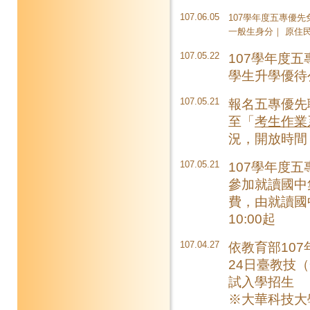
107.06.05
107學年度五專優
一般生身分
｜
原住
107.05.22
107學年度
學生升學優待
107.05.21
報名五專優先
至「
考生作業
況，開放時間：
107.05.21
107學年度
參加就讀國中
費，由就讀國
10:00起
107.04.27
依教育部107
24日臺教技（
試入學招生
※大華科技大