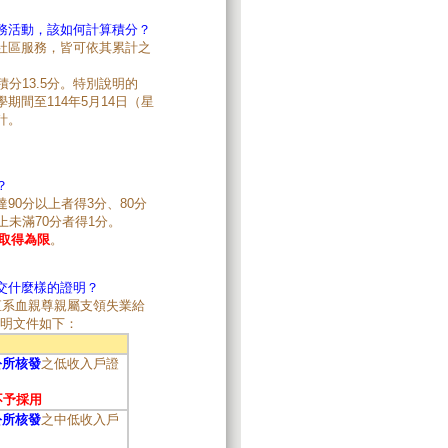
務活動，該如何計算積分？
社區服務，皆可依其累計之
分13.5分。特別說明的
間至114年5月14日（星
計。
？
達90分以上者得3分、80分
以上未滿70分者得1分。
前取得為限
。
交什麼樣的證明？
直系血親尊親屬支領失業給
證明文件如下：
公所核發
之低收入戶證
不予採用
公所核發
之中低收入戶