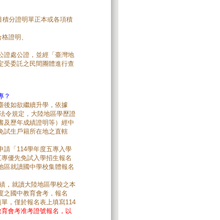
項目積分證明單正本或各項積
合格證明、
公證處公證，並經「臺灣地
定受委託之民間團體進行查
專？
臺後如欲繼續升學，依據
關法令規定，大陸地區學歷證
書及歷年成績證明等）經中
免試生戶籍所在地之直轄
請「114學年度五專入學
五專優先免試入學招生報名
地區就讀國中學校集體報名
績，就讀大陸地區學校之本
度之國中教育會考，報名
單，僅於報名表上填寫114
教育會考准考證號報名，以