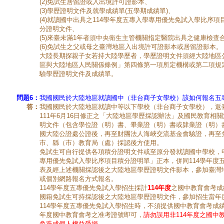
(2)免試生居留證或入出境許可證影本、
(3)學歷證明文件及就學成績單(五學期成績單)、
(4)就讀國中出具之114學年度五專入學專用優先免試入學比序
分證明文件、
(5)來臺未滿1年者須中央衛生主管機關指定醫院出具之健康檢查
(6)免試生之父或母之臺灣地區入出境許可證影本或居留證影本。
大陸長期探親子女若持大陸學歷者，學歷證明文件須經大陸地區
區與大陸地區人民關係條例」第四條第一項所定機構或第二項規
驗學歷證明文件及成績單。
問題6：
我國國民於大陸地區就讀國中（非台商子女學校）該如何報名五
答：
我國國民於大陸地區就讀中等以下學校（非台商子女學校），返
111年6月16日修正之「大陸地區學歷採認辦法」及國民教育相
明文件（包含學位證（明）書、畢業證（明）書或肄業證（明）
國大陸公證處公證後，再至財團法人海峽交流基金會驗證，再至
市、縣（市）教育局（處）採認後方使用。
免試生可自行提供各項積分證明文件或至原分發就讀國中學校，申
專用優先免試入學比序項目積分證明單」正本，併同114學年度
表及經上述機關採認後之大陸地區學歷證明文件影本，參加臺灣
或個別網路報名方式報名。
114學年度五專優先免試入學招生採計
114年度
之國中教育會考成
國籍免試生可持採認後之大陸地區學歷證明文件，參加招生當年
114學年度五專優先免試入學招生時，不須提供國中教育會考成績
年度國中教育會考之准考證號即可，
請勿誤用非114年度之國中
免造成個人權益受損。