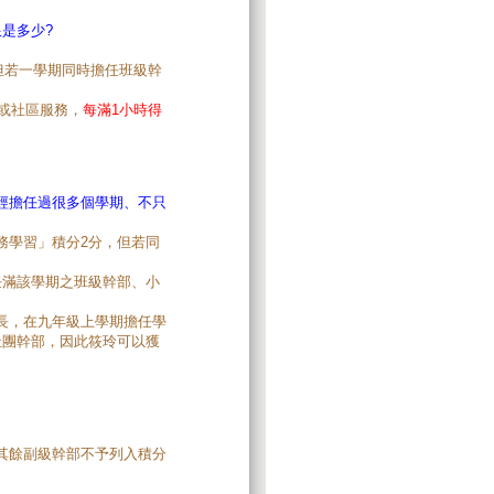
是多少?
但若一學期同時擔任班級幹
務或社區服務，
每滿1小時得
經擔任過很多個學期、不只
務學習」積分2分，但若同
。
任滿該學期之班級幹部、小
長，在九年級上學期擔任學
社團幹部，因此筱玲可以獲
其餘副級幹部不予列入積分