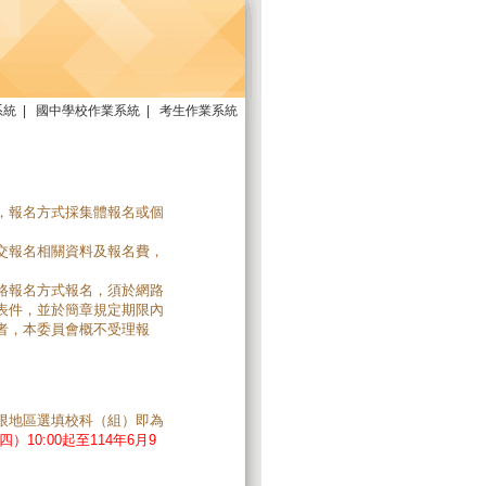
系統
|
國中學校作業系統
|
考生作業系統
，報名方式採集體報名或個
交報名相關資料及報名費，
路報名方式報名，須於網路
表件，並於簡章規定期限內
者，本委員會概不受理報
限地區選填校科（組）即為
四）10:00起至114年6月9