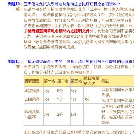
問題10：
五專優先免試入學報名時如何提交比序項目之各項資料？
答：
免試生報名時可檢附國中學校出具之「114學年度五專入學專用
證明單」，或者自備積分採計項目相關證明文件。其中積分證明
加蓋教務處戳章，積分證名單上未列之項目，可由免試生另行提
名表背面相關證明文件黏貼表上以供審驗（已於積分證明單上列
須
檢附涵蓋簡章報名期間內之證明文件
外，其餘各項目則不需再
此外，免試生報名時不須繳交114年度國中教育會考成績通知單，
度國中教育會考准考證號碼，本委員會逕向國立臺灣師範大學心
取得免試生國中教育會考成績。
問題11：
「多元學習表現」中的「競賽」項目如何計分？什麼樣的比賽得
答：
比序項目「多元學習表現」中的分項目「競賽」積分採計原則，
次，其積分採計方式及限制條件如下表：
第四名至
競賽類型
第一名
第二名
第三名
備註
第六名
以教育部國民及學
國際競賽
7分
6分
5分
--
依據。
全國競賽
6分
5分
4分
3分
※請詳見招生簡章
以直轄市政府或地
區域及縣
限，且獲獎證明之
3分
2分
1分
--
市競賽
長，在直轄市須為
首長。
因此免試生所參加之競賽以及得獎名次必須符合以上採認規定，