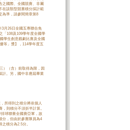
告之國際、全國競賽、非屬
不在該類型競賽積分採計範
定為準，請參閱簡章第8
10年3月26日全國五專聯合免
「108及109學年度全國學
全國學生創意戲劇比賽及全國
優等」獎】，114學年度五
期三）（含）前取得為限，因
採計。另，國中非應屆畢業
獎，所得到之積分將依個人
賽，則積分不須折半計算。
學排球聯賽全國賽亞軍，故
積分，但由於參賽隊員為4
之積分為2.5分。