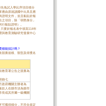
優先免試入學比序項目積分
單應由原就讀國中出具且應
供證明文件，並且黏貼於報
出之項目，除「弱勢身分」
另行黏貼證明）。
只要於報名表中填寫114年
理與教育測驗研究發展中心
獎都能採計嗎？
依競賽規模、類型及得獎名
前教育署公告之競賽為
附錄七
方政府機關主辦者為
落款人在縣市須為縣市
市長或其所屬一級機關
才可獲得積分，不符合規定