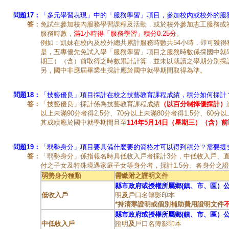
問題17：
「多元學習表現」中的「服務學習」項目，參加校內或校外的服
答：
免試生參加校內服務學習課程及活動，或於校外參加志工服務或
服務時數，
滿1小時得「服務學習」積分0.25分
。
例如：凱妹在校內及校外總共累計服務時數共54小時，即可獲得積
是，五專優先免試入學「服務學習」項目之服務時數係採國中就學期
期三）（含）前取得之時數累計計算，並未以就讀之學期分別採
另，國中非應屆畢業生採計應於國中就學期間取得為準。
問題18：
「技藝優良」項目採計在校之技藝教育課程成績，積分如何採計
答：
「技藝優良」採計係為技藝教育課程成績
（以百分制擇優採計）
以上未滿90分者得2.5分、70分以上未滿80分者得1.5分、60分
其成績應於國中就學期間且至
114年5月14日（星期三）（含）
問題19：
「弱勢身分」項目要具備什麼要的資格才可以得到積分？需要提
答：
「弱勢身分」係指報名時具低收入戶者採計3分，中低收入戶、
付之子女及特殊境遇家庭子女等身分者，採計1.5分。各身分之
弱勢身分種類
需繳附之證明文件
縣市政府或授權所屬鄉(鎮、市、區）
低收入戶
明
及
戶口名簿影印本
*持清寒證明或個別補助費用證明文件
縣市政府或授權所屬鄉(鎮、市、區）
中低收入戶
證明
及
戶口名簿影印本