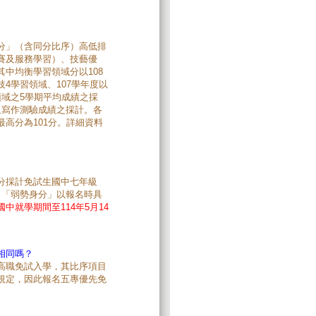
分」（含同分比序）高低排
賽及服務學習）、技藝優
中均衡學習領域分以108
4學習領域、107學年度以
域之5學期平均成績之採
及寫作測驗成績之採計。各
高分為101分。詳細資料
分採計免試生國中七年級
，「弱勢身分」以報名時具
中就學期間至114年5月14
相同嗎？
高職免試入學，其比序項目
規定，因此報名五專優先免