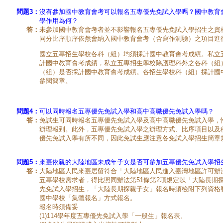
問題3：
沒有參加國中教育會考可以報名五專優先免試入學嗎？國中教育
學作用為何？
答：
未參加國中教育會考者並不影響報名五專優先免試入學招生之資
同分比序順序依然會納入國中教育會考（含寫作測驗）之項目進
國立五專招生學校各科（組）均須採計國中教育會考成績。私立
計國中教育會考成績，私立五專招生學校除護理科外之各科（組
（組）是否採計國中教育會考成績。各招生學校科（組）採計國
參閱簡章。
問題4：
可以同時報名五專優先免試入學和高中高職優先免試入學嗎？
答：
免試生可同時報名五專優先免試入學及高中高職優先免試入學，
辦理報到。此外，五專優先免試入學之辦理方式、比序項目以及
優先免試入學有所不同，因此免試生應注意各免試入學招生簡章
問題5：
來臺依親的大陸地區未成年子女是否可參加五專優先免試入學招
答：
大陸地區人民來臺居留符合「大陸地區人民進入臺灣地區許可辦法
五專學校需求者，得比照同辦法第51條第2項規定以「大陸長期
先免試入學招生，「大陸長期探親子女」報名時須檢附下列資格
國中學校「集體報名」方式報名。
報名時須備妥
(1)114學年度五專優先免試入學「一般生」報名表、