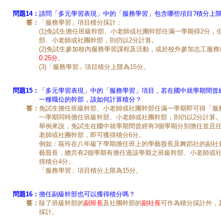
問題14：
請問「多元學習表現」中的「服務學習」包含哪些項目?積分上限
答：
「服務學習」項目積分採計：
(1)免試生擔任班級幹部、小老師或社團幹部任滿一學期得2分，
部、小老師或社團幹部，則仍以2分計算。
(2)免試生參加校內服務學習課程及活動，或於校外參加志工服
0.25分
。
(3)「服務學習」項目積分上限為15分。
問題15：
「多元學習表現」中的「服務學習」項目，若在國中就學期間曾
一種職位的幹部，該如何計算積分？
答：
免試生擔任班級幹部、小老師或社團幹部任滿一學期即可得「服
一學期同時擔任班級幹部、小老師或社團幹部，則仍以2分計算
舉例來說，免試生在國中就學期間曾經有3個學期分別擔任並且
老師或社團幹部，即可獲得積分6分。
例如：筱玲在八年級下學期擔任班上的學藝股長及舞蹈社的副社
藝股長，總共有2個學期有擔任過該學期之班級幹部、小老師或
得積分4分。
「服務學習」項目積分上限為15分。
問題16：
擔任副級幹部也可以獲得積分嗎？
答：
除了班級幹部的
副班長
及社團幹部的
副社長
可作為積分採計外，
採計。