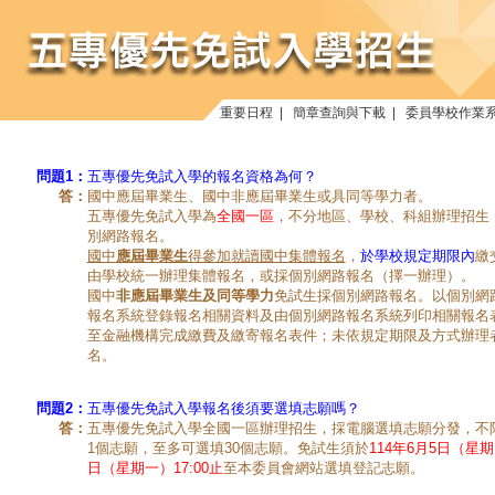
重要日程
|
簡章查詢與下載
|
委員學校作業
問題1：
五專優先免試入學的報名資格為何？
答：
國中應屆畢業生、國中非應屆畢業生或具同等學力者。
五專優先免試入學為
全國一區
，不分地區、學校、科組辦理招生
別網路報名。
國中
應屆畢業生
得參加就讀國中集體報名
，
於學校規定期限內
繳
由學校統一辦理集體報名，或採個別網路報名（擇一辦理）。
國中
非應屆畢業生及同等學力
免試生採個別網路報名。以個別網
報名系統登錄報名相關資料及由個別網路報名系統列印相關報名
至金融機構完成繳費及繳寄報名表件；未依規定期限及方式辦理
名。
問題2：
五專優先免試入學報名後須要選填志願嗎？
答：
五專優先免試入學全國一區辦理招生，採電腦選填志願分發，不
1個志願，至多可選填30個志願。免試生須於
114年6月5日（星期
日（星期一）17:00止
至本委員會網站選填登記志願。