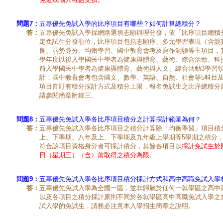
問題7：
五專優先免試入學的比序項目有哪些？如何計算總積分？
答：
五專優先免試入學採網路選填志願辦理分發，依「比序項目總積
定免試生分發順位，比序項目包括志願序、多元學習表現（含競
良、弱勢身分、均衡學習、國中教育會考及寫作測驗等主項目，其
學年度以後入學國民中學者為健康與體育、藝術、綜合活動、科技
前入學國民中學者為健康與體育、藝術與人文、綜合活動3學習領
計；國中教育會考包含國文、數學、英語、自然、社會等5科目
項目皆訂有積分採計方式及積分上限，報名免試生之比序總積分最
請參閱簡章附錄三。
問題8：
五專優先免試入學各比序項目積分之計算採計範圍為何？
答：
五專優先免試入學各比序項目之積分計算除「均衡學習」項目積
上、下學期、八年及上、下學期及九年級上學期等5學期之積分
符合該項目資格身分者可採計積分，其餘各項目以
採計免試生於國
日（星期三）（含）前取得之積分為限
。
問題9：
五專優先免試入學各比序項目積分採計方式和高中高職免試入學
答：
五專優先免試入學為全國一區，並非歸屬於任何一就學區之高中
以及各項目之積分採計原則不同於各就學區高中高職免試入學之
試入學的免試生，請務必注意本入學招生簡章之說明。