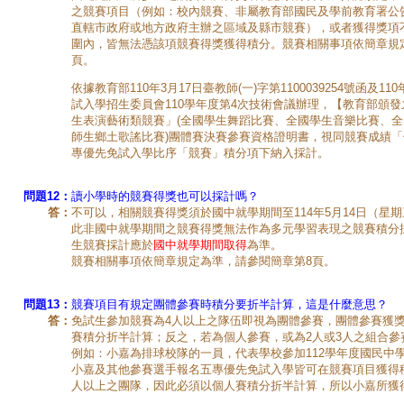
之競賽項目（例如：校內競賽、非屬教育部國民及學前教育署公
直轄市政府或地方政府主辦之區域及縣市競賽），或者獲得獎項
圍內，皆無法憑該項競賽得獎獲得積分。競賽相關事項依簡章規
頁。
依據教育部110年3月17日臺教師(一)字第1100039254號函及1
試入學招生委員會110學年度第4次技術會議辦理，【教育部頒發之
生表演藝術類競賽」(全國學生舞蹈比賽、全國學生音樂比賽、
師生鄉土歌謠比賽)團體賽決賽參賽資格證明書，視同競賽成績「
專優先免試入學比序「競賽」積分項下納入採計。
問題12：
讀小學時的競賽得獎也可以採計嗎？
答：
不可以，相關競賽得獎須於國中就學期間至114年5月14日（星
此非國中就學期間之競賽得獎無法作為多元學習表現之競賽積分
生競賽採計應於
國中就學期間取得
為準。
競賽相關事項依簡章規定為準，請參閱簡章第8頁。
問題13：
競賽項目有規定團體參賽時積分要折半計算，這是什麼意思？
答：
免試生參加競賽為4人以上之隊伍即視為團體參賽，團體參賽獲
賽積分折半計算；反之，若為個人參賽，或為2人或3人之組合參
例如：小嘉為排球校隊的一員，代表學校參加112學年度國民中
小嘉及其他參賽選手報名五專優先免試入學皆可在競賽項目獲得
人以上之團隊，因此必須以個人賽積分折半計算，所以小嘉所獲得