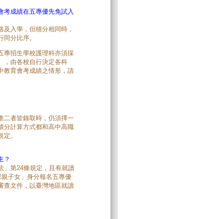
會考成績在五專優先免試入
格及入學，但積分相同時，
行同分比序。
五專招生學校護理科亦須採
），由各校自行決定各科
中教育會考成績之情形，請
惟二者皆錄取時，仍須擇一
積分計算方式都和高中高職
規定。
生？
」第24條規定，且有就讀
探親子女」身分報名五專優
審查文件，以臺灣地區就讀