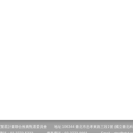
院繁星計畫聯合推薦甄選委員會 地址:106344 臺北市忠孝東路三段1號 (國立臺北