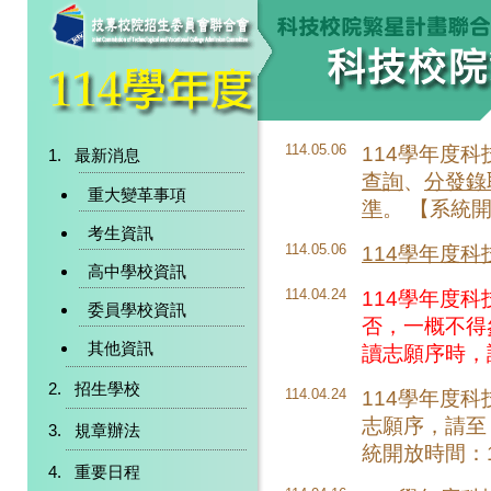
114.05.06
114學年度
最新消息
查詢
、
分發錄
重大變革事項
準
。 【系統開放時
考生資訊
114.05.06
114學年度
高中學校資訊
114.04.24
114學年度
委員學校資訊
否，一概不得
其他資訊
讀志願序時，
招生學校
114.04.24
114學年度
志願序，請至
規章辦法
統開放時間：114.
重要日程