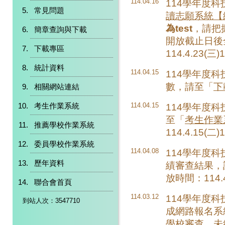
114.04.16
114學年度
常見問題
讀志願系統【
為test
，請把
簡章查詢與下載
開放截止日後全
下載專區
114.4.23(三
統計資料
114.04.15
114學年度
數，請至「
下
相關網站連結
考生作業系統
114.04.15
114學年度
至「
考生作業
推薦學校作業系統
114.4.15(二)
委員學校作業系統
114.04.08
114學年度
歷年資料
績審查結果，
放時間：114.4.
聯合會首頁
114.03.12
114學年度
到站人次：3547710
成網路報名系
學校審查，未