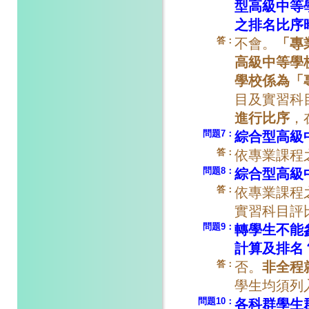
型高級中等
之排名比序
答：
不會。
「專
高級中等學
學校係為「
目及實習科
進行比序
，
問題7：
綜合型高級
答：
依專業課程
問題8：
綜合型高級
答：
依專業課程
實習科目評
問題9：
轉學生不能
計算及排名
答：
否。
非全程
學生均須列
問題10：
各科群學生