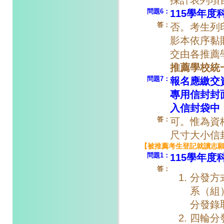
問題6：
115學年
答：
否。考生列
影本依序黏
交由各推薦
推薦學校統
問題7：
報名應繳交
專用信封封
入信封袋中
答：
可。惟為資
尺寸大小信
【被推薦考生登記就讀志
問題1
：
115學年
答：
分發方
系（組
分發錄
四輪分