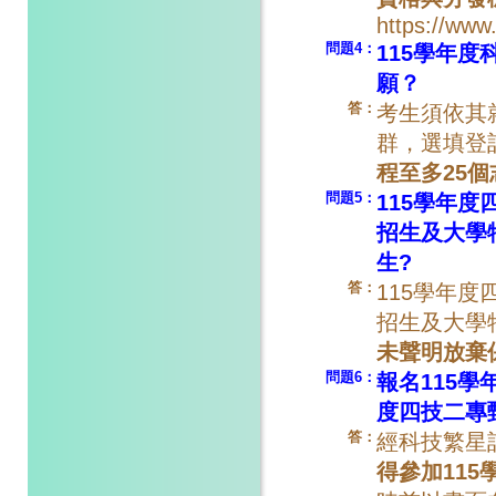
https://www.
問題4：
115學年
願？
答：
考生須依其
群，選填登
程至多25個
問題5：
115學年
招生及大學
生?
答：
115學年
招生及大學
未聲明放棄
問題6：
報名115
度四技二專
答：
經科技繁星
得參加11