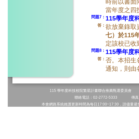
時前以書面
當年度之四
問題7：
115學年
答：
欲放棄錄取
七）於115
定該校已收
問題8：
115學年
答：
否。本招生
通知，則由
115 學年度科技校院繁星計畫聯合推薦甄選委員會 地址
聯絡電話：02-2772-5333 傳真電
本會網路系統維護更新時間為每日17:00~17:30，請儘