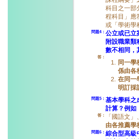
科目之一部
程科目」應
或「學術學
問題4：
公立或已立
附設職業類
數不相同，
答：
同一學
係由各
在同一
明訂採
問題5：
基本學科之
計算？例如
答：
「國語文」
由各推薦學
問題6：
綜合型高級