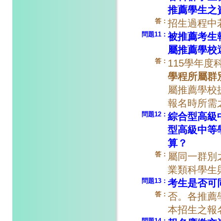
推薦學生之
答：
招生過程中
問題11：
被推薦考生
屬推薦學校
答：
115學年
學程所屬群
屬推薦學校
報名時所需
問題12：
綜合型高級
型高級中等
算？
答：
屬同一群別
業類科學生
問題13：
考生是否可
答：
否。各推薦
本招生之報
問題14：