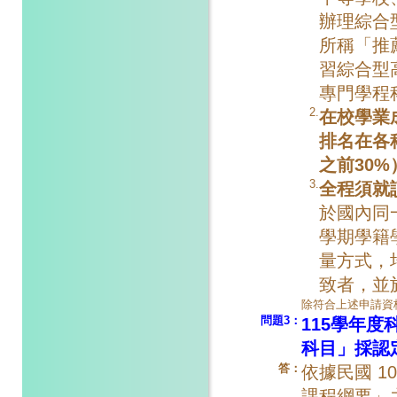
辦理綜合
所稱「推
習綜合型
專門學程
2.
在校學業
排名在各
之前30%
3.
全程須就
於國內同
學期學籍
量方式，
致者，並
除符合上述申請資
問題3：
115學年
科目」採認
答：
依據民國 1
課程綱要」