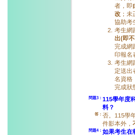
者，即
改
；未
協助考
考生網
出(即不
完成網
印報名
考生網
定送出
名資格
完成狀
問題3
：
115學年
料？
答：
否。115
件影本外，
問題4：
如果考生在