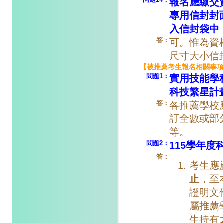
報名應繳交
專用信封封
入信封袋中
答：
可。惟為資
尺寸大小信
【被推薦考生報名相關事
問題1：
實用技能學
科技繁星計
答：
各推薦學校
訂全數或部
等。
問題2：
115學年
答：
考生應
止
，至
證明文
屬推薦
生持有