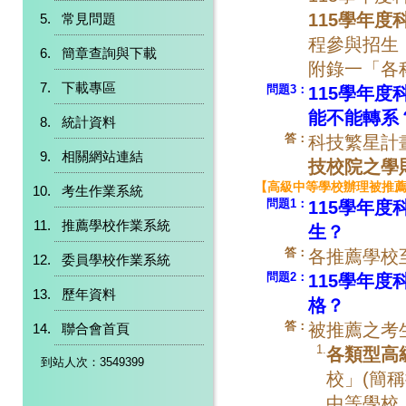
115學年度
常見問題
程參與招生
簡章查詢與下載
附錄一「各
下載專區
問題3：
115學年
能不能轉系
統計資料
答：
科技繁星計
相關網站連結
技校院之學
【高級中等學校辦理被推
考生作業系統
問題1：
115學年
推薦學校作業系統
生？
答：
各推薦學校
委員學校作業系統
問題2：
115學年
歷年資料
格？
答：
被推薦之考
聯合會首頁
1.
各類型高
到站人次：3549399
校」(簡
中等學校