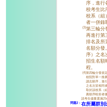
序，進行
校考生比
校系（組
者一併錄
(3)
第三輪分
再進行第
排名及所
名額分發
序）之名
招生名額
程。
(4)
第四輪分發規
校院對單一推
讀志願序，進
之名次皆相同
取於該校系（
薦順序較前者
請考生儘量選滿2
問題2：
在所屬群別