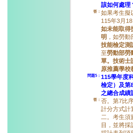
該如何處理
答：
如果考生擬
115年3月
如未能取得
明
，如勞動
技能檢定測
至
勞動部勞
單。技術士
原推薦學校
問題5：
115學年
檢定）及第
之總合成績
答：
否。第7比
計分方式計
二。考生須
目，並將採
採計表列項