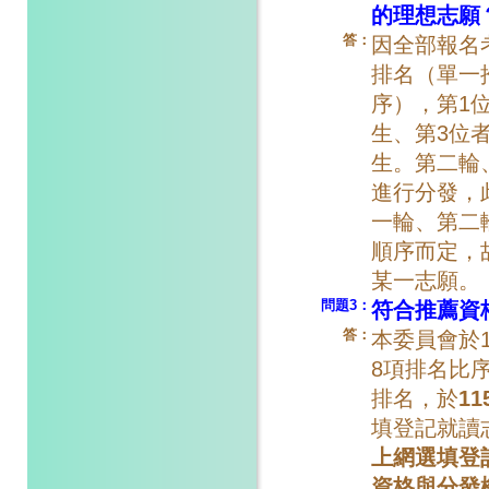
的理想志願
答：
因全部報名
排名（單一
序），第1
生、第3位
生。第二輪
進行分發，
一輪、第二
順序而定，
某一志願。
問題3：
符合推薦資
答：
本委員會於1
8項排名比
排名，於
11
填登記就讀
上網選填登
資格與分發