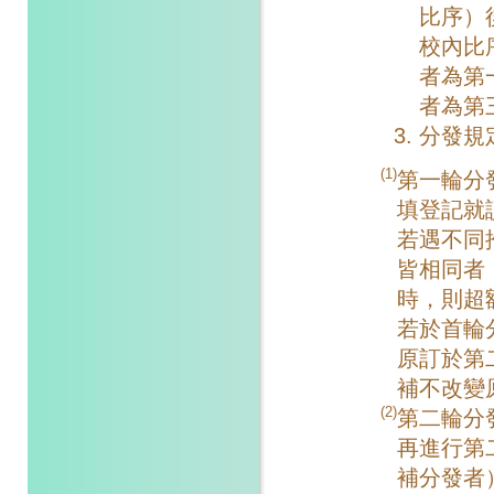
比序）
校內比
者為第
者為第
分發規
(1)
第一輪分
填登記就
若遇不同
皆相同者
時，則超
若於首輪
原訂於第
補不改變
(2)
第二輪分
再進行第
補分發者