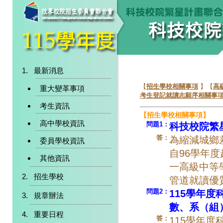
最新消息
【
招生學校相關事項
】【
高
重大變革事項
考生登記就讀志願序相關事
考生資訊
【招生學校相關事項】
高中學校資訊
問題1：
科技校院繁
答：
為縮減城鄉
委員學校資訊
自96學年
其他資訊
一高級中等
招生學校
管道就讀優
問題2：
115學年
規章辦法
數、系（組
重要日程
答：
115學年