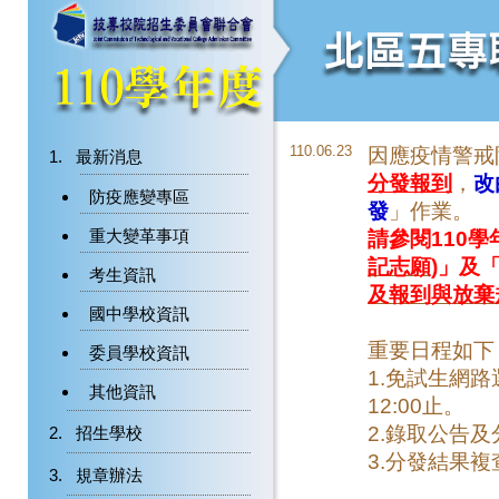
110.06.23
因應疫情警戒
最新消息
分發報到
，
改
防疫應變專區
發
」作業。
重大變革事項
請參閱110
記志願)
」及
考生資訊
及報到與放棄
國中學校資訊
重要日程如下
委員學校資訊
1.免試生網路
其他資訊
12:00止。
2.錄取公告及
招生學校
3.分發結果複查
規章辦法