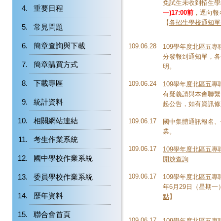
免試生未收到招生學
重要日程
一)17:00前
，逕向報
【
各招生學校通知單
常見問題
簡章查詢與下載
109.06.28
109學年度北區五專
分發報到通知單，各
簡章購買方式
明。
下載專區
109.06.24
109學年度北區五
有疑義請與本會聯繫。聯絡
統計資料
起公告，如有資訊修
相關網站連結
109.06.17
國中集體通訊報名、
業。
考生作業系統
109.06.17
109學年度北區五專
國中學校作業系統
開放查詢
委員學校作業系統
109.06.17
109學年度北區五專
年6月29日（星期一
歷年資料
點
】
聯合會首頁
109.06.17
109學年度北區五