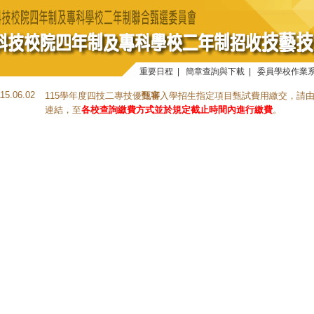
重要日程
|
簡章查詢與下載
|
委員學校作業
115.06.02
115學年度四技二專技優
甄審
入學招生指定項目甄試費用繳交，請
連結，至
各校查詢繳費方式並於規定截止時間內進行繳費
。