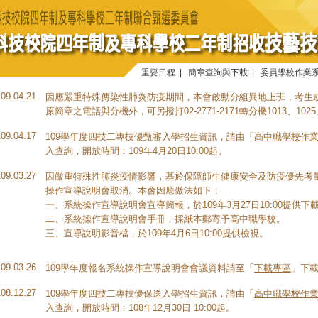
重要日程
|
簡章查詢與下載
|
委員學校作業
109.04.21
因應嚴重特殊傳染性肺炎防疫期間，本會啟動分組異地上班，考生
原簡章之電話與分機外，可另撥打02-2771-2171轉分機1013、1025
109.04.17
109學年度四技二專技優甄審入學招生資訊，請由「
高中職學校作業
入查詢，開放時間：109年4月20日10:00起。
109.03.27
因嚴重特殊性肺炎疫情影響，基於保障師生健康安全及防疫優先考量，原
操作宣導說明會取消。本會因應做法如下：
一、系統操作宣導說明會宣導簡報，於109年3月27日10:00提供下
二、系統操作宣導說明會手冊，採紙本郵寄予高中職學校。
三、宣導說明影音檔，於109年4月6日10:00提供檢視。
109.03.26
109學年度報名系統操作宣導說明會會議資料請至「
下載專區
」下
108.12.27
109學年度四技二專技優保送入學招生資訊，請由「
高中職學校作業
入查詢，開放時間：108年12月30日 10:00起。