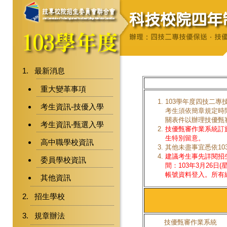
最新消息
重大變革事項
103學年度四技二
考生資訊-技優入學
考生須依簡章規定時
關表件以辦理技優甄
考生資訊-甄選入學
技優甄審作業系統訂於1
生特別留意。
高中職學校資訊
其他未盡事宜悉依1
建議考生事先詳閱招
委員學校資訊
間：103年3月26日(
帳號資料登入。所有
其他資訊
招生學校
規章辦法
技優甄審作業系統