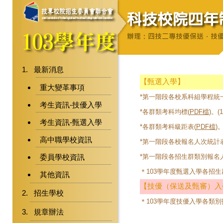
最新消息
【甄選入學】
重大變革事項
*第一階段各校系科組學程統
考生資訊-技優入學
*各群類考科均標
(
PDF檔
)。(1
考生資訊-甄選入學
*各群類考科級距表
(
PDF檔
)。
高中職學校資訊
*第一階段各校報名人次統計表
委員學校資訊
*第一階段各招生群類別報名
＊103學年度甄選入學各招生
其他資訊
【技優（保送及甄審）入
招生學校
＊103學年度技優入學各類別
規章辦法