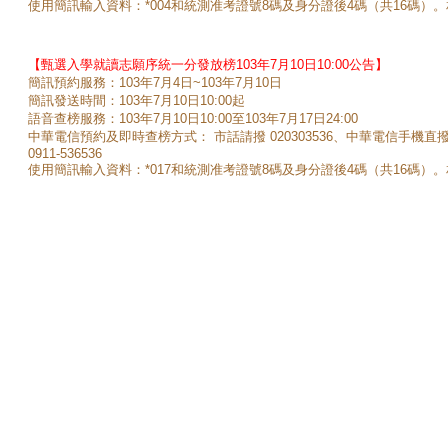
使用簡訊輸入資料：*004和統測准考證號8碼及身分證後4碼（共16碼）
【甄選入學就讀志願序統一分發放榜103年7月10日10:00公告】
簡訊預約服務：103年7月4日~103年7月10日
簡訊發送時間：103年7月10日10:00起
語音查榜服務：103年7月10日10:00至103年7月17日24:00
中華電信預約及即時查榜方式： 市話請撥 020303536、中華電信手機直
0911-536536
使用簡訊輸入資料：*017和統測准考證號8碼及身分證後4碼（共16碼）