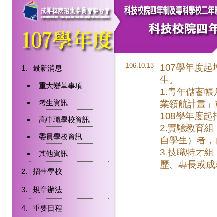
106.10.13
107學年度
最新消息
生。
重大變革事項
1.青年儲蓄
考生資訊
業領航計畫」
108學年度起
高中職學校資訊
2.實驗教育
委員學校資訊
自學生）者，
3.技職特才
其他資訊
歷、專長或成
招生學校
規章辦法
重要日程