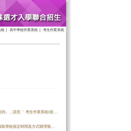
系統
|
高中學校作業系統
|
考生作業系統
115學年度四技二專特殊選才聯合招生「就讀志願序統一分發結果查詢」，請至「 考生作業系統/就讀志願序統一分發結果查詢 」登入查詢。【開放時間：115.2.11(三)10:00起】
115學年度四技二專特殊選才入學，獲分發錄取生須依分發錄取之錄取學校規定時間及方式辦理報到，並完成報到手續。 各錄取學校於各校網站公告報到時間、方式及注意事項， 獲分發之錄取生須自行至錄取學校網站查詢；未上網查詢而致影響錄取及入學權益者，概由分發錄取生自行負責。