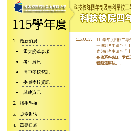
115.06.25
115學年度四技二專甄
最新消息
一般組考生請至「
【
重大變革事項
青儲組考生請至「
【
各校系科(組)、學
考生資訊
程甄選辦法」
。
高中學校資訊
委員學校資訊
其他資訊
招生學校
規章辦法
重要日程