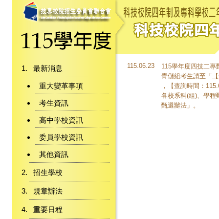
115.06.23
115學年度四技二
最新消息
青儲組考生請至「
【
重大變革事項
，【查詢時間：115.6
各校系科(組)、學
考生資訊
甄選辦法」。
高中學校資訊
委員學校資訊
其他資訊
招生學校
規章辦法
重要日程