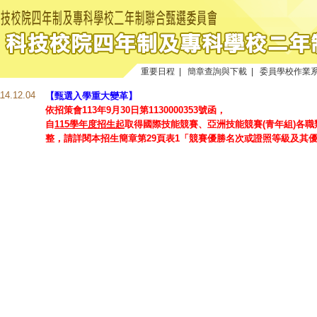
重要日程
|
簡章查詢與下載
|
委員學校作業
114.12.04
【甄選入學重大變革】
依招策會113年9月30日第1130000353號函，
自
115學年度招生起
取得國際技能競賽、亞洲技能競賽(青年組)各
整，請詳閱本招生簡章第29頁表1「競賽優勝名次或證照等級及其