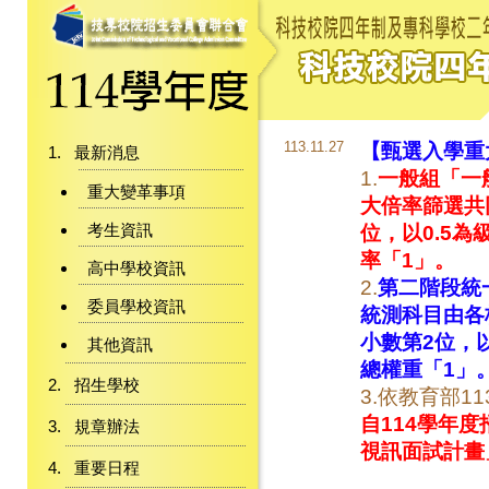
113.11.27
【甄選入學重
最新消息
1.
一般組「一
重大變革事項
大倍率篩選共
考生資訊
位，以0.5
率「1」。
高中學校資訊
2.
第二階段統
委員學校資訊
統測科目由各
小數第2位，
其他資訊
總權重「1」
招生學校
3.依教育部11
自114學年
規章辦法
視訊面試計畫
重要日程