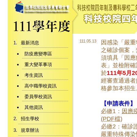
111.05.13
因感染「嚴重
最新消息
之確診個案，
防疫應變專區
須填具「因應
重大變革事項
表」並檢附確
於
111年5月2
考生資訊
經審查通過者
高中職學校資訊
格參加本招生
委員學校資訊
【申請表件】
其他資訊
必繳1：
因應
(PDF檔)
招生學校
必繳2：確診
規章辦法
嚴重特殊傳染