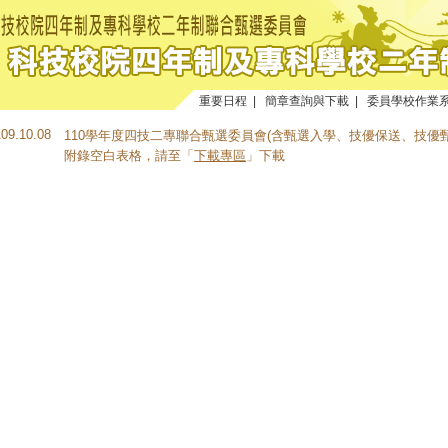
重要日程
|
簡章查詢與下載
|
委員學校作業
109.10.08
110學年度四技二專聯合甄選委員會(含甄選入學、技優保送、技優
附錄空白表格，請至「
下載專區
」下載