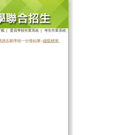
下載
|
委員學校作業系統
|
考生作業系統
讀志願序統一分發結果--
錄取榜單
、