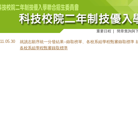
重要日程
|
簡章查詢與
111.05.30
就讀志願序統一分發結果--錄取榜單、各校系組學程甄審錄取標準 就
各校系組學程甄審錄取標準