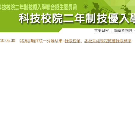
重要日程
|
簡章查詢與
110.05.30
就讀志願序統一分發結果--
錄取榜單
、
各校系組學程甄審錄取標準