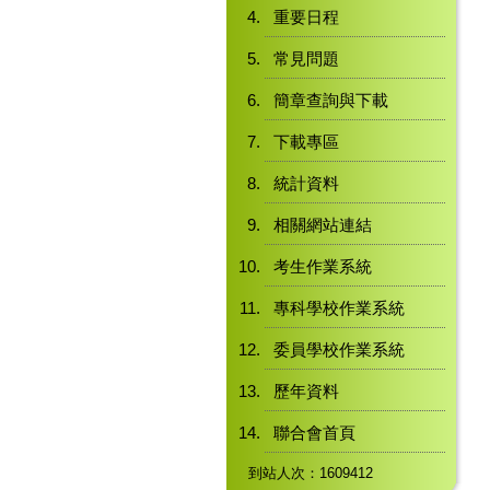
重要日程
常見問題
簡章查詢與下載
下載專區
統計資料
相關網站連結
考生作業系統
專科學校作業系統
委員學校作業系統
歷年資料
聯合會首頁
到站人次：1609412