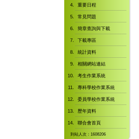
重要日程
常見問題
簡章查詢與下載
下載專區
統計資料
相關網站連結
考生作業系統
專科學校作業系統
委員學校作業系統
歷年資料
聯合會首頁
到站人次：1608206