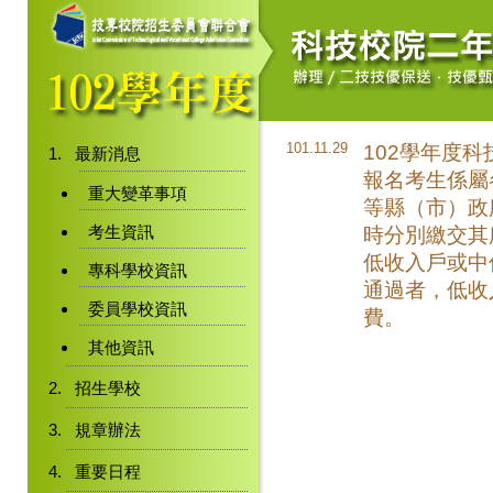
101.11.29
102學年度
最新消息
報名考生係屬
重大變革事項
等縣（市）政
考生資訊
時分別繳交其
低收入戶或中
專科學校資訊
通過者，低收
委員學校資訊
費。
其他資訊
招生學校
規章辦法
重要日程