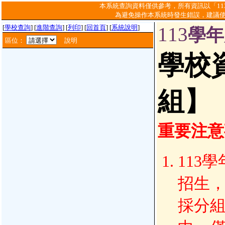
本系統查詢資料僅供參考，所有資訊以「1
為避免操作本系統時發生錯誤，建議
[
學校查詢
]
[
進階查詢
]
[
列印
]
[
回首頁
]
[
系統說明
]
113
學年
區位：
說明
學校
組】
重要注意
113
招生
採分