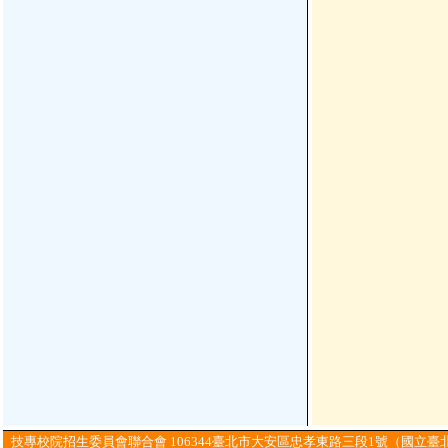
技專校院招生委員會聯合會 106344臺北市大安區忠孝東路三段1號（國立臺北科技大學億光大樓5樓）