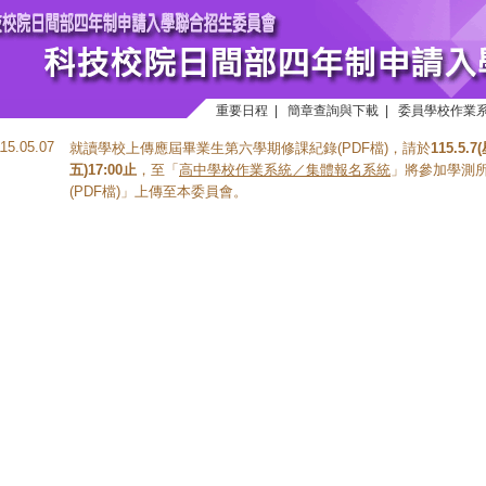
重要日程
|
簡章查詢與下載
|
委員學校作業
115.05.07
就讀學校上傳應屆畢業生第六學期修課紀錄(PDF檔)，請於
115.5.
五)17:00止
，至「
高中學校作業系統／集體報名系統
」將參加學測
(PDF檔)」上傳至本委員會。