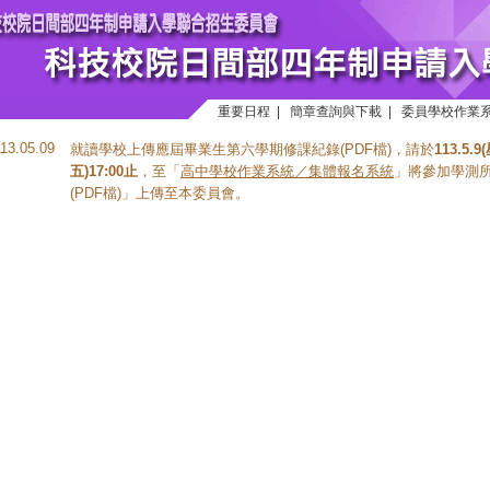
重要日程
|
簡章查詢與下載
|
委員學校作業
113.05.09
就讀學校上傳應屆畢業生第六學期修課紀錄(PDF檔)，請於
113.5.
五)17:00止
，至「
高中學校作業系統／集體報名系統
」將參加學測
(PDF檔)」上傳至本委員會。