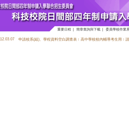
重要日程
|
簡章查詢與下載
|
委員學校作業
112.03.07
申請校系(組)、學程資料空白調查表﹝高中學校校內輔導考生用﹞