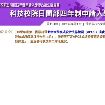
重要日程
|
簡章查詢與下載
|
委員學校作業
109.11.04
110學年度第一階段篩選
新增大學程式設計先修檢測（APCS）成
測驗成績篩選且符合系（組）、學程所訂定APCS成績超額篩選資格
額篩選」，通過者得參加第二階段複試。