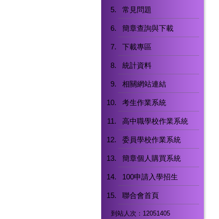
常見問題
簡章查詢與下載
下載專區
統計資料
相關網站連結
考生作業系統
高中職學校作業系統
委員學校作業系統
簡章個人購買系統
100申請入學招生
聯合會首頁
到站人次：12051405