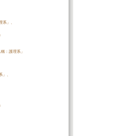
、
理系」、
」
名稱：護理系」
系」、
」
、