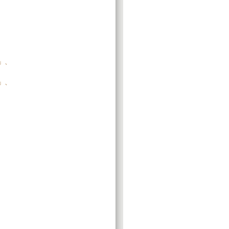
」、
」、