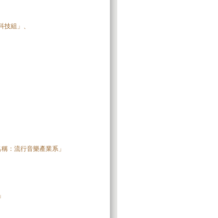
境科技組」、
程名稱：流行音樂產業系」
」