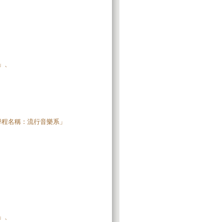
」、
、學程名稱：流行音樂系」
」、