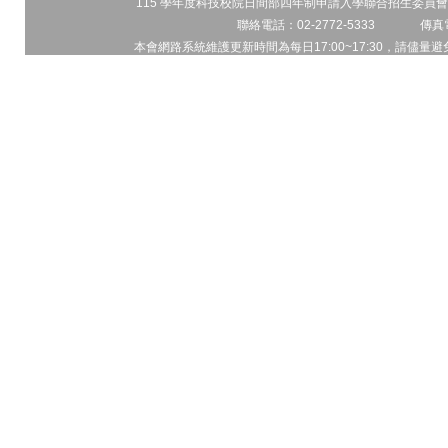
115 學年度科技校院日間部四年制申請入學聯合招生委員會 
聯絡電話：02-2772-5333 傳真電
本會網路系統維護更新時間為每日17:00~17:30，請儘