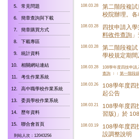
108.03.28
第二階段複試日期自
常見問題
校院辦理。各
簡章查詢與下載
108.03.28
四技申請入學
簡章購買方式
料收件查詢
」
下載專區
108.03.28
第二階段複試
統計資料
學校規定期間
相關網站連結
108.03.28
108學年度四技申請
查詢
﹞﹝
第一階段篩
考生作業系統
108.03.26
108學年度四
高中職學校作業系統
起公告
委員學校作業系統
108.03.21
108學年度
歷年資料
習版)
」於 108
聯合會首頁
108.03.19
108學年度
設調整說明
到站人次：12043256