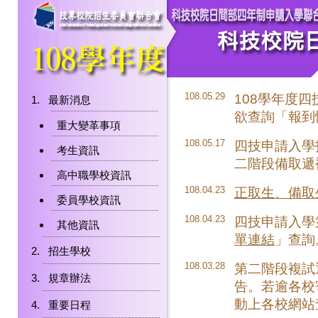
108.05.29
108學年度
最新消息
欲查詢「報到
重大變革事項
108.05.17
四技申請入學
考生資訊
二階段備取遞
高中職學校資訊
108.04.23
正取生、備取
委員學校資訊
108.04.23
四技申請入學
其他資訊
單連結
」查詢
招生學校
108.03.28
第二階段複試
規章辦法
告。若逾各校
動上各校網站
重要日程