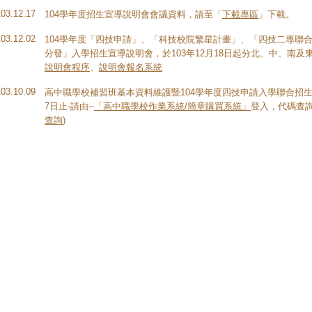
103.12.17
104學年度招生宣導說明會會議資料，請至「
下載專區
」下載。
103.12.02
104學年度「四技申請」、「科技校院繁星計畫」、「四技二專聯
分發」入學招生宣導說明會，於103年12月18日起分北、中、南及東
說明會程序
、
說明會報名系統
103.10.09
高中職學校補習班基本資料維護暨104學年度四技申請入學聯合招生
7日止-請由--
「高中職學校作業系統/簡章購買系統」
登入，代碼查詢-
查詢
)