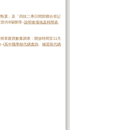
合甄選」及「四技二專日間部聯合登記
部共8場辦理--
說明會場地及時間表
、
簡章購買數量調查：開放時間至11月
-(
高中職學校代碼查詢
、
補習班代碼