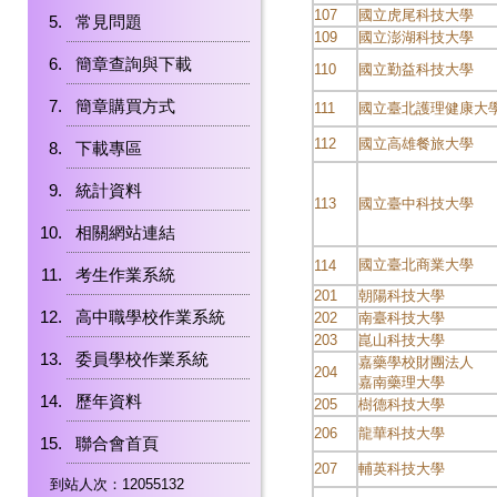
107
國立虎尾科技大學
常見問題
109
國立澎湖科技大學
簡章查詢與下載
110
國立勤益科技大學
簡章購買方式
111
國立臺北護理健康大
112
國立高雄餐旅大學
下載專區
統計資料
113
國立臺中科技大學
相關網站連結
國立臺北商業大學
114
考生作業系統
201
朝陽科技大學
高中職學校作業系統
202
南臺科技大學
203
崑山科技大學
委員學校作業系統
嘉藥學校財團法人
204
嘉南藥理大學
歷年資料
205
樹德科技大學
206
龍華科技大學
聯合會首頁
207
輔英科技大學
到站人次：12055132