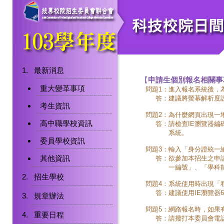
最新消息
【
申請生個別報名相關事
重大變革事項
問題1：
進入報名系統後，
答：
建議將螢幕解析度設為
考生資訊
問題2：
為什麼網頁出現一
高中職學校資訊
答：
請檢查IE瀏覽器編
系統。
委員學校資訊
問題3：
輸入「身分證統一
其他資訊
答：
欲參加本招生之申
一編號」、「學科
招生學校
問題4：
系統使用時出現「
答：
建議使用IE瀏覽器6
規章辦法
問題5：
網路報名時，如果
重要日程
答：
請撥打本委員會電話（0