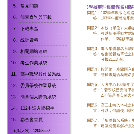
常見問題
【
學校辦理集體報名相關
問題1：
102學年度版之網
簡章查詢與下載
答：
103學年度報名系
問題2：
本校（單位）未參
下載專區
答：
可以採用手動方式
作業」2.3編修申
統計資料
問題3：
進入集體報名系統
相關網站連結
答：
各集體報名單位之帳
分機211洽詢。
考生作業系統
問題4：
按照第一步驟匯入
高中職學校作業系統
答：
請檢查是否為報名
問題5：
大考中心103學年
委員學校作業系統
答：
1.若學校已安裝
2.不論是否安裝
簡章個人購買系統
問題6：
高三上轉入本校之
102申請入學招生
答：
可以，但請使用該
聯合會首頁
問題7：
「集體報名系統」
答：
建議將螢幕解析度設為
到站人次：12052550