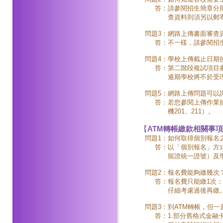
答：
請參閱招生簡章分
查資料則須另以郵
問題3：
網路上傳書面審查
答：
不一樣，請參閱招
問題4：
學校上傳截止日期
答：
第二階段複試項目
逾期學校將不於受
問題5：
網路上傳問題可以
答：
若您參閱上傳作業操
機201、211）。
【
ATM轉帳繳款相關事項
問題1：
如何取得個別報名
答：
以「個別報名」方
留證統一證號）及
問題2：
報名費能夠繳幾次
答：
報名費只能繳1次
仔細考慮過後再繳
問題3：
到ATM轉帳，但
答：
1.部分舊格式金