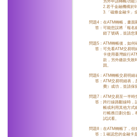
另外申請轉帳功能
2.若干金融機構於
3.「磁條金融卡
問題4：
在ATM轉帳，畫
答：
可能您誤將「報名
錯了號碼，並請您
問題5：
ATM轉帳後，如何
答：
可先看ATM交易
卡使用臺灣銀行A
款，另外繳款失敗
因。
問題6：
ATM轉帳交易明細
答：
ATM交易明細表
費）成功，並請保
問題7：
ATM交易至一半
答：
跨行線路斷線時，
帳或利用其他方式繳
行帳務日劃分點，
試試看。
問題8：
在ATM轉帳了，
答：
1.確認您的金融