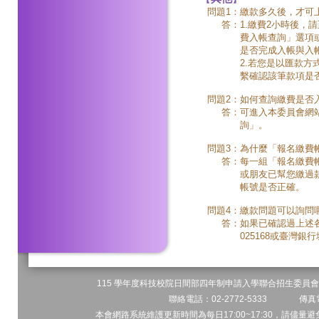
問題1：
繳款多久後，才可
答：
1.繳費2小時後，請至本
費入帳查詢」選項或
是否完成入帳與入
2.若您是以匯款方
繫確認該筆款項是
問題2：
如何查詢繳費是否
答：
可進入本委員會網站，網
詢」。
問題3：
為什麼「報名繳費
答：
每一組「報名繳費
或朋友已幫您繳過
帳號是否正確。
問題4：
繳款問題可以詢問
答：
如果已確認過上述各
025168或臺灣銀行
115 學年度科技校院日間部四年制申請入學聯合招生委員會 
聯絡電話：02-2772-5333 傳真電
本會網路系統維護更新時間為每日17:00~17:30，請儘