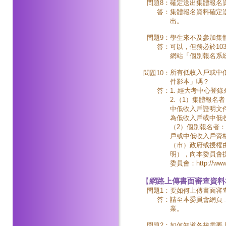
問題8：
確定送出集體報名
答：
集體報名資料確定
出。
問題9：
學生來不及參加集
答：
可以，但務必於103
網站「個別報名系
所有低收入戶或中
問題10：
件影本」嗎？
答：
1. 經大考中心登
2.（1）集體報
中低收入戶證明文
為低收入戶或中低
（2）個別報名者
戶或中低收入戶資格
（市）政府或授權
明），向本委員會
委員會：http://www
【
網路上傳書面審查資料
問題1：
要如何上傳書面審
答：
請至本委員會網頁
業。
問題2：
如何知道各校需要