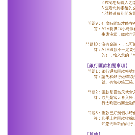
2.確認您所輸入之
3.查看您轉帳後
4.請於繳費期間來
問題9：
什麼時間點才能在A
答：
ATM提供24小時
生應注意，繳款作
問題10：
沒有金融卡，也可
答：
ATM繳款不一定
的），輸入您的「
【
銀行匯款相關事項
】
問題1：
銀行通知匯款帳號
答：
請先和銀行做確認
號」有無抄錄正確
問題2：
匯款是否當天就會
答：
原則是當天會入帳
行太晚匯出而金融
問題3：
匯款已好幾個小時
答：
您手上的匯款收據
知您去匯款的銀行
【
其他
】