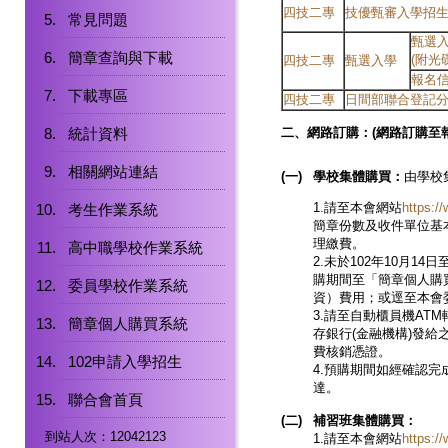
四技二專
技優甄審入學招
常見問題
甄選
簡章查詢與下載
(附光
四技二專
甄選入學
報名信
下載專區
四技二專
日間部聯合登記
統計資料
二、網路訂購：
(網路訂購至
相關網站連結
(
一)
學校集體購買：
由學校
1.請至本會網站
https://
考生作業系統
簡章份數及收件單位基
理繳費。
高中職學校作業系統
2.未於102年10月1
購期間至「簡章個人購
委員學校作業系統
資）費用；或逕至本會
3.請至自動櫃員機AT
簡章個人購買系統
存銀行(金融機構)發給
費核銷憑證。
102申請入學招生
4.預購期間如經確認完
達。
聯合會首頁
(
二)
補習班集體購買：
到站人次：12042123
1.請至本會網站
https://