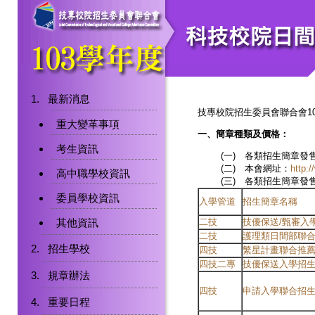
最新消息
技專校院招生委員會聯合會1
重大變革事項
一、簡章種類及價格：
考生資訊
(一)
各類招生簡章發
(二)
本會網址：
http:/
高中職學校資訊
(三)
各類招生簡章發
委員學校資訊
入學管道
招生簡章名稱
其他資訊
二技
技優保送/甄審入學
二技
護理類日間部聯合
招生學校
四技
繁星計畫聯合推薦
四技二專
技優保送入學招生
規章辦法
四技
申請入學聯合招
重要日程