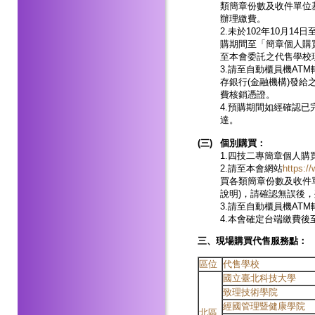
類簡章份數及收件單位
辦理繳費。
2.未於102年10月1
購期間至「簡章個人購
至本會委託之代售學校
3.請至自動櫃員機AT
存銀行(金融機構)發給
費核銷憑證。
4.預購期間如經確認已
達。
(
三)
個別購買：
1.四技二專簡章個人購
2.請至本會網站
https://
買各類簡章份數及收件
說明)，請確認無誤後
3.請至自動櫃員機AT
4.本會確定台端繳費後
三、現場購買代售服務點：
區位
代售學校
國立臺北科技大學
致理技術學院
經國管理暨健康學院
北區