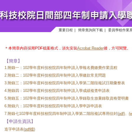
重要日程
|
簡章查詢與下載
|
委員學校作業
＊本簡章內容採用PDF檔案格式，須先安裝
Acrobat Reader
後，方可閱覽。
【簡章】
1.附錄一：
102學年度科技校院四年制申請入學報名費繳費作業流程
2.附錄二：
102學年度科技校院四年制申請入學繳款常見問題
3.附錄三：
102學年度科技校院四年制申請入學第二階段複試日期彙整表
4.附錄四：
102學年度科技校院四年制申請入學成績複查申請表
5.附錄五：
102學年度科技校院四年制申請入學錄取生放棄錄取資格聲明書
6.附錄六：
102學年度科技校院四年制申請入學申訴申請表
7.附錄七102學年度科技校院四年制申請入學第二階段複試專用信封
(pdf)
、
(
【申請生資訊】
造字申請表(
pdf檔
)