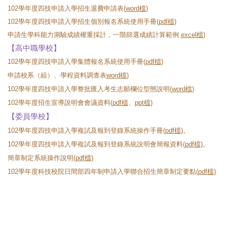
102學年度四技申請入學招生退費申請表(
word檔
)
102學年度四技申請入學招生個別報名系統使用手冊(
pdf檔
)
申請生學科能力測驗成績權重採計，一階篩選成績計算範例
excel檔
)
【高中職學校】
102學年度四技申請入學集體報名系統使用手冊(
pdf檔
)
申請校系（組）、學程資料調查表
word檔
)
102學年度四技申請入學整批匯入考生志願欄位型態說明(
word檔
)
102學年度招生宣導說明會會議資料(
pdf檔
、
ppt檔
)
【委員學校】
102學年度四技申請入學複試及報到登錄系統操作手冊
(pdf檔)
。
102學年度四技申請入學複試及報到登錄系統說明會簡報資料
(pdf檔)
。
簡章制定系統操作說明
(pdf檔)
102學年度科技校院日間部四年制申請入學聯合招生簡章制定要點
(pdf檔)