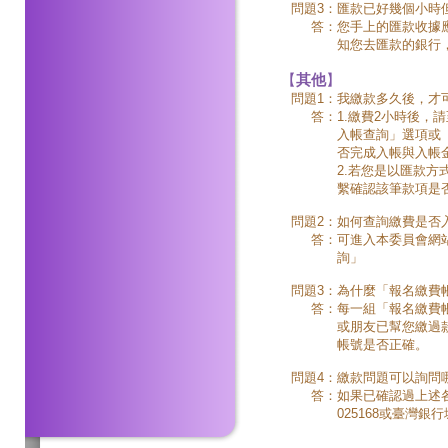
問題3：
匯款已好幾個小時
答：
您手上的匯款收據
知您去匯款的銀行
【
其他
】
問題1：
我繳款多久後，才
答：
1.繳費2小時後，請至本
入帳查詢」選項或「
否完成入帳與入帳
2.若您是以匯款方
繫確認該筆款項是
問題2：
如何查詢繳費是否
答：
可進入本委員會網站，網
詢」
問題3：
為什麼「報名繳費
答：
每一組「報名繳費
或朋友已幫您繳過
帳號是否正確。
問題4：
繳款問題可以詢問
答：
如果已確認過上述各
025168或臺灣銀行