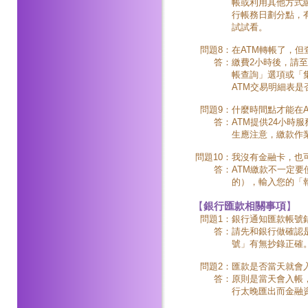
帳或利用其他方式繳
行帳務日劃分點，
試試看。
問題8：
在ATM轉帳了，
答：
繳費2小時後，請至本委員
帳查詢」選項或「
ATM交易明細表是
問題9：
什麼時間點才能在A
答：
ATM提供24小時
生應注意，繳款作
問題10：
我沒有金融卡，也
答：
ATM繳款不一定
的），輸入您的「
【
銀行匯款相關事項
】
問題1：
銀行通知匯款帳號
答：
請先和銀行做確認
號」有無抄錄正確
問題2：
匯款是否當天就會
答：
原則是當天會入帳
行太晚匯出而金融