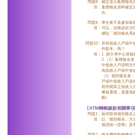
問題8：
確定送出集體報名
答：
集體報名資料確定
出。
問題9：
學生來不及參加集
答：
可以，但務必於102
網站「個別報名系
問題10：
所有低收入戶或中
件影本」嗎？
答：
1. 經大考中心登
2.（1）集體報
中低收入戶證明文
為低收入戶或中低
（2）個別報名者
戶或中低收入戶資格
府所開具之低收入
審核通過，退還免繳或減
載）
【
ATM轉帳繳款相關事項
問題1：
如何取得個別報名
答：
以「個別報名」方
留證統一證號）及
問題2：
報名費能夠繳幾次