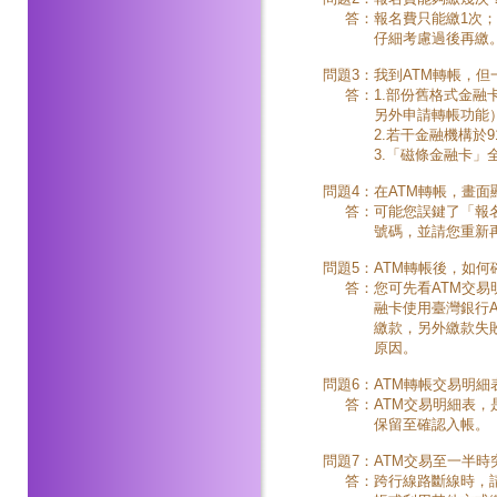
答：
報名費只能繳1次
仔細考慮過後再繳
問題3：
我到ATM轉帳，
答：
1.部份舊格式金
另外申請轉帳功能
2.若干金融機構於
3.「磁條金融卡
問題4：
在ATM轉帳，畫
答：
可能您誤鍵了「報
號碼，並請您重新再
問題5：
ATM轉帳後，如何
答：
您可先看ATM交
融卡使用臺灣銀行
繳款，另外繳款失
原因。
問題6：
ATM轉帳交易明細
答：
ATM交易明細表
保留至確認入帳。
問題7：
ATM交易至一半
答：
跨行線路斷線時，