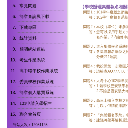
常見問題
【
學校辦理集體報名相關
問題1：
101學年度版之網
簡章查詢與下載
答：
102學年度報名系
問題2：
本校（單位）未參加
下載專區
答：
您可以採用手動方
名作業」2.3編修
統計資料
問題3：
進入集體報名系統
相關網站連結
答：
各集體報名單位之帳
分機211洽詢。
考生作業系統
問題4：
我按照第一步驟匯入
高中職學校作業系統
答：
請檢查AO???.
問題5：
大考中心102學年
委員學校作業系統
答：
1.若學校已安裝
2.不論是否安裝
簡章個人購買系統
問題6：
高三上轉入本校之
101申請入學招生
答：
可以，但請使用該
聯合會首頁
問題7：
「集體報名系統」
答：
建議將螢幕解析度設為
到站人次：12051125