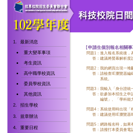
最新消息
【
申請生個別報名相關事
重大變革事項
問題1：
進入報名系統後，
答：
建議將螢幕解析度設為
考生資訊
問題2：
我的網頁出現一堆
高中職學校資訊
答：
請檢查IE瀏覽器編
系統。
委員學校資訊
問題3：
我輸入「身分證統
其他資訊
答：
欲參加本招生之申
編號」、「學科能
招生學校
問題4：
系統使用時出現「
答：
建議使用IE瀏覽器8
規章辦法
問題5：
網路報名時，如果
重要日程
答：
請撥打本委員會電話（0